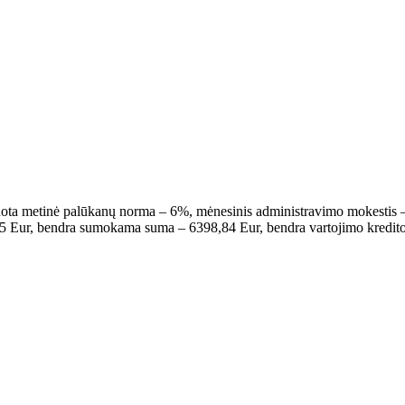
ksuota metinė palūkanų norma – 6%, mėnesinis administravimo mokestis 
06,65 Eur, bendra sumokama suma – 6398,84 Eur, bendra vartojimo kredi