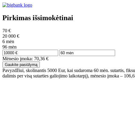
Pirkimas išsimokėtinai
70
€
20 000
€
6
mėn
96
mėn
Mėnesio įmoka:
70,36
€
Gaukite pasiūlymą
Pavyzdžiui, skolinantis 5000 Eur, kai sudaroma 60 mėn. sutartis, fi
dalimis per visą sutarties galiojimo laikotarpį), mėnesio įmoka – 1