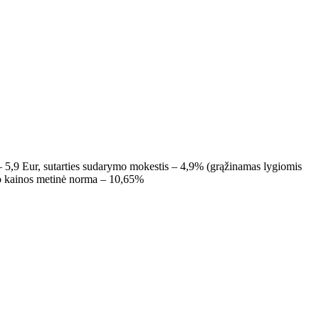
– 5,9 Eur, sutarties sudarymo mokestis – 4,9% (grąžinamas lygiomis
to kainos metinė norma – 10,65%