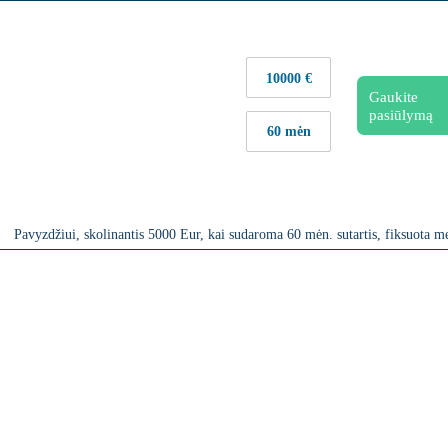
20 000
€
Gaukite
pasiūlymą
96
mėn
sio įmoka:
70,36
€
avyzdžiui, skolinantis 5000 Eur, kai sudaroma 60 mėn. sutartis, fiksuota met